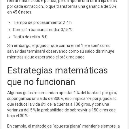
retirar hasta 2 000 € por día, pero impone una tarifa fija de 5 €
por cada extracción, lo que transforma una ganancia de 50 €
en 45 € netos.
Tiempo de procesamiento: 2‑4 h
Comisión bancaria media: 0,15 %
Tarifa de retiro: 5 €
Sin embargo, el jugador que confía en el “free spin” como
salvavidas terminará observando cómo su saldo disminuye
mientras sigue esperando el próximo pago.
Estrategias matemáticas
que no funcionan
Algunas guías recomiendan apostar 1 % del bankroll por giro;
supongamos un saldo de 300 €, eso implica 3 € por jugada, lo
que reduce la vida útil de la cuenta a 100 giros, y con una
varianza del 5 % la probabilidad de sobrevivir a 150 giros cae
bajo el 30 %.
En cambio, el método de “apuesta plana” mantiene siempre la