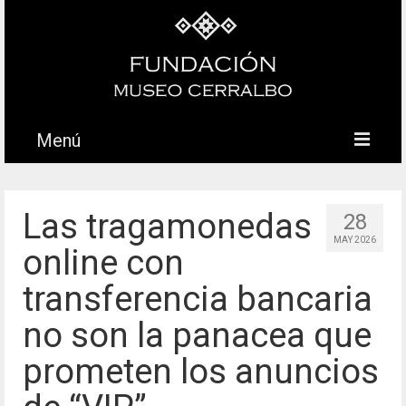
Menú
Actividades
Las tragamonedas
28
Publicaciones
MAY 2026
online con
Restauraciones
transferencia bancaria
Visitas Privadas
no son la panacea que
prometen los anuncios