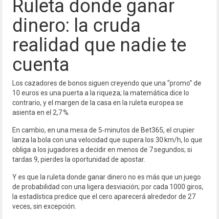
Ruleta donde ganar
dinero: la cruda
realidad que nadie te
cuenta
Los cazadores de bonos siguen creyendo que una “promo” de
10 euros es una puerta a la riqueza; la matemática dice lo
contrario, y el margen de la casa en la ruleta europea se
asienta en el 2,7 %.
En cambio, en una mesa de 5‑minutos de Bet365, el crupier
lanza la bola con una velocidad que supera los 30 km/h, lo que
obliga a los jugadores a decidir en menos de 7 segundos; si
tardas 9, pierdes la oportunidad de apostar.
Y es que la ruleta donde ganar dinero no es más que un juego
de probabilidad con una ligera desviación; por cada 1000 giros,
la estadística predice que el cero aparecerá alrededor de 27
veces, sin excepción.