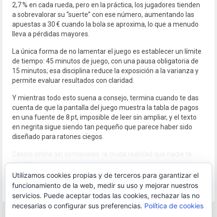
2,7 % en cada rueda, pero en la práctica, los jugadores tienden
a sobrevalorar su “suerte” con ese número, aumentando las
apuestas a 30 € cuando la bola se aproxima, lo que a menudo
lleva a pérdidas mayores.
La única forma de no lamentar el juego es establecer un límite
de tiempo: 45 minutos de juego, con una pausa obligatoria de
15 minutos; esa disciplina reduce la exposición a la varianza y
permite evaluar resultados con claridad.
Y mientras todo esto suena a consejo, termina cuando te das
cuenta de que la pantalla del juego muestra la tabla de pagos
en una fuente de 8 pt, imposible de leer sin ampliar, y el texto
en negrita sigue siendo tan pequeño que parece haber sido
diseñado para ratones ciegos.
Casino online sin comisiones: la cruda realidad que nadie te
cuenta
Utilizamos cookies propias y de terceros para garantizar el
funcionamiento de la web, medir su uso y mejorar nuestros
servicios. Puede aceptar todas las cookies, rechazar las no
necesarias o configurar sus preferencias.
Política de cookies