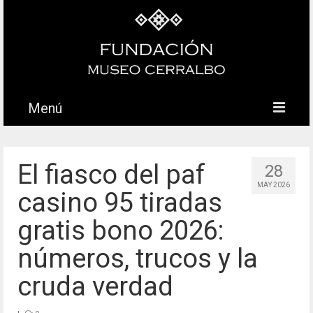
Menú
Actividades
El fiasco del paf
28
Publicaciones
MAY 2026
casino 95 tiradas
Restauraciones
gratis bono 2026:
Visitas Privadas
números, trucos y la
cruda verdad