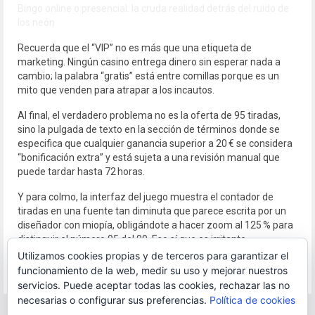
Bingo online o presencial: la cruda realidad detrás del ruido de
los neón
Recuerda que el “VIP” no es más que una etiqueta de
marketing. Ningún casino entrega dinero sin esperar nada a
cambio; la palabra “gratis” está entre comillas porque es un
mito que venden para atrapar a los incautos.
Al final, el verdadero problema no es la oferta de 95 tiradas,
sino la pulgada de texto en la sección de términos donde se
especifica que cualquier ganancia superior a 20 € se considera
“bonificación extra” y está sujeta a una revisión manual que
puede tardar hasta 72 horas.
Y para colmo, la interfaz del juego muestra el contador de
tiradas en una fuente tan diminuta que parece escrita por un
diseñador con miopía, obligándote a hacer zoom al 125 % para
distinguir el número 95 del 99. Eso sí que es irritante.
Utilizamos cookies propias y de terceros para garantizar el
funcionamiento de la web, medir su uso y mejorar nuestros
servicios. Puede aceptar todas las cookies, rechazar las no
necesarias o configurar sus preferencias.
Política de cookies