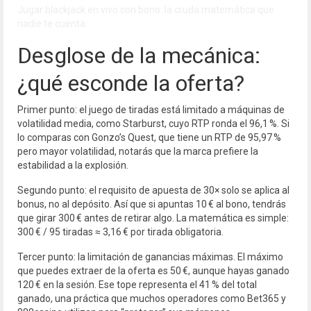
Jugar blackjack en vivo con bono: la cruda matemática que
nadie te cuenta
Desglose de la mecánica:
¿qué esconde la oferta?
Primer punto: el juego de tiradas está limitado a máquinas de
volatilidad media, como Starburst, cuyo RTP ronda el 96,1 %. Si
lo comparas con Gonzo’s Quest, que tiene un RTP de 95,97 %
pero mayor volatilidad, notarás que la marca prefiere la
estabilidad a la explosión.
Segundo punto: el requisito de apuesta de 30× solo se aplica al
bonus, no al depósito. Así que si apuntas 10 € al bono, tendrás
que girar 300 € antes de retirar algo. La matemática es simple:
300 € / 95 tiradas ≈ 3,16 € por tirada obligatoria.
Tercer punto: la limitación de ganancias máximas. El máximo
que puedes extraer de la oferta es 50 €, aunque hayas ganado
120 € en la sesión. Ese tope representa el 41 % del total
ganado, una práctica que muchos operadores como Bet365 y