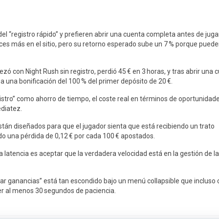
l “registro rápido” y prefieren abrir una cuenta completa antes de jugar
veces más en el sitio, pero su retorno esperado sube un 7 % porque pued
ó con Night Rush sin registro, perdió 45 € en 3 horas, y tras abrir una 
 una bonificación del 100 % del primer depósito de 20 €.
gistro” como ahorro de tiempo, el coste real en términos de oportunidad
ediatez.
stán diseñados para que el jugador sienta que está recibiendo un trato
ndo una pérdida de 0,12 € por cada 100 € apostados.
a latencia es aceptar que la verdadera velocidad está en la gestión de l
irar ganancias” está tan escondido bajo un menú collapsible que incluso
der al menos 30 segundos de paciencia.