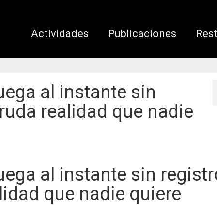
Actividades
Publicaciones
Res
ega al instante sin
cruda realidad que nadie
ega al instante sin registr
lidad que nadie quiere