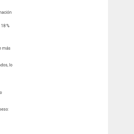
rmación
n 18 %
ce más
dos, lo
go
peso: