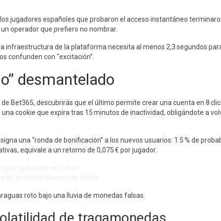
e los jugadores españoles que probaron el acceso instantáneo terminar
 un operador que prefiero no nombrar.
», la infraestructura de la plataforma necesita al menos 2,3 segundos par
os confunden con “excitación”.
ido” desmantelado
de Bet365, descubrirás que el último permite crear una cuenta en 8 clic
una cookie que expira tras 15 minutos de inactividad, obligándote a vol
signa una “ronda de bonificación” a los nuevos usuarios: 1.5 % de probab
tativas, equivale a un retorno de 0,075 € por jugador.
y por qué nadie te lo dice
ue no te vende cuentos de hadas
araguas roto bajo una lluvia de monedas falsas.
volatilidad de tragamonedas