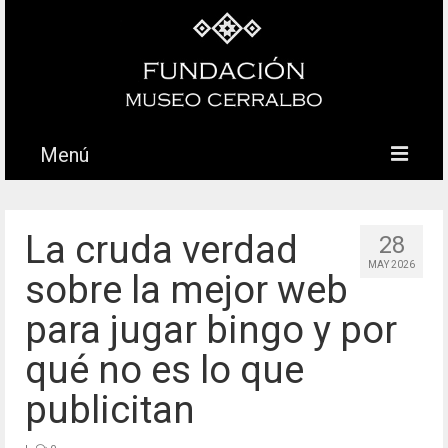
Menú
Actividades
La cruda verdad
28
Publicaciones
MAY 2026
sobre la mejor web
Restauraciones
para jugar bingo y por
Visitas Privadas
qué no es lo que
publicitan