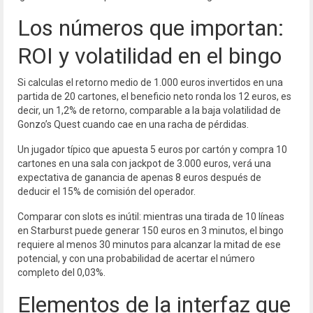
Los números que importan:
ROI y volatilidad en el bingo
Si calculas el retorno medio de 1.000 euros invertidos en una
partida de 20 cartones, el beneficio neto ronda los 12 euros, es
decir, un 1,2% de retorno, comparable a la baja volatilidad de
Gonzo’s Quest cuando cae en una racha de pérdidas.
Un jugador típico que apuesta 5 euros por cartón y compra 10
cartones en una sala con jackpot de 3.000 euros, verá una
expectativa de ganancia de apenas 8 euros después de
deducir el 15% de comisión del operador.
Comparar con slots es inútil: mientras una tirada de 10 líneas
en Starburst puede generar 150 euros en 3 minutos, el bingo
requiere al menos 30 minutos para alcanzar la mitad de ese
potencial, y con una probabilidad de acertar el número
completo del 0,03%.
Elementos de la interfaz que