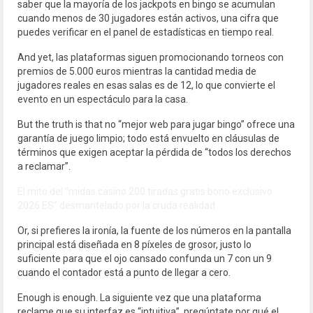
saber que la mayoría de los jackpots en bingo se acumulan
cuando menos de 30 jugadores están activos, una cifra que
puedes verificar en el panel de estadísticas en tiempo real.
And yet, las plataformas siguen promocionando torneos con
premios de 5.000 euros mientras la cantidad media de
jugadores reales en esas salas es de 12, lo que convierte el
evento en un espectáculo para la casa.
But the truth is that no “mejor web para jugar bingo” ofrece una
garantía de juego limpio; todo está envuelto en cláusulas de
términos que exigen aceptar la pérdida de “todos los derechos
a reclamar”.
El mito del “midas casino 200 tiradas gratis bono exclusivo
2026 ES” desmantelado por la cruda realidad
Or, si prefieres la ironía, la fuente de los números en la pantalla
principal está diseñada en 8 píxeles de grosor, justo lo
suficiente para que el ojo cansado confunda un 7 con un 9
cuando el contador está a punto de llegar a cero.
Enough is enough. La siguiente vez que una plataforma
reclame que su interfaz es “intuitiva”, pregúntate por qué el