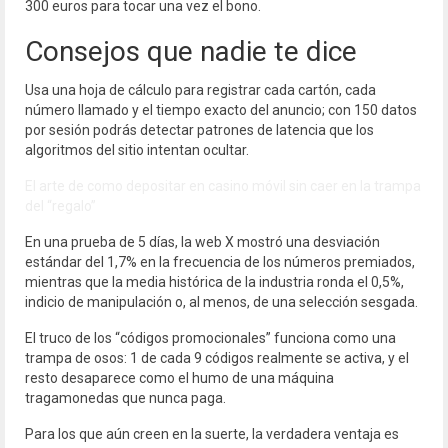
300 euros para tocar una vez el bono.
Consejos que nadie te dice
Usa una hoja de cálculo para registrar cada cartón, cada
número llamado y el tiempo exacto del anuncio; con 150 datos
por sesión podrás detectar patrones de latencia que los
algoritmos del sitio intentan ocultar.
El arte de como depositar en casino móvil sin caer en la trampa
del “regalo”
En una prueba de 5 días, la web X mostró una desviación
estándar del 1,7% en la frecuencia de los números premiados,
mientras que la media histórica de la industria ronda el 0,5%,
indicio de manipulación o, al menos, de una selección sesgada.
El truco de los “códigos promocionales” funciona como una
trampa de osos: 1 de cada 9 códigos realmente se activa, y el
resto desaparece como el humo de una máquina
tragamonedas que nunca paga.
Para los que aún creen en la suerte, la verdadera ventaja es