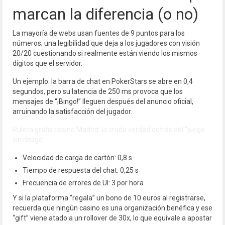
marcan la diferencia (o no)
La mayoría de webs usan fuentes de 9 puntos para los
números; una legibilidad que deja a los jugadores con visión
20/20 cuestionando si realmente están viendo los mismos
dígitos que el servidor.
Un ejemplo: la barra de chat en PokerStars se abre en 0,4
segundos, pero su latencia de 250 ms provoca que los
mensajes de “¡Bingo!” lleguen después del anuncio oficial,
arruinando la satisfacción del jugador.
Ruleta gratis casino Madrid: la cruda verdad detrás del “juego
sin riesgo”
Velocidad de carga de cartón: 0,8 s
Tiempo de respuesta del chat: 0,25 s
Frecuencia de errores de UI: 3 por hora
Y si la plataforma “regala” un bono de 10 euros al registrarse,
recuerda que ningún casino es una organización benéfica y ese
“gift” viene atado a un rollover de 30x, lo que equivale a apostar