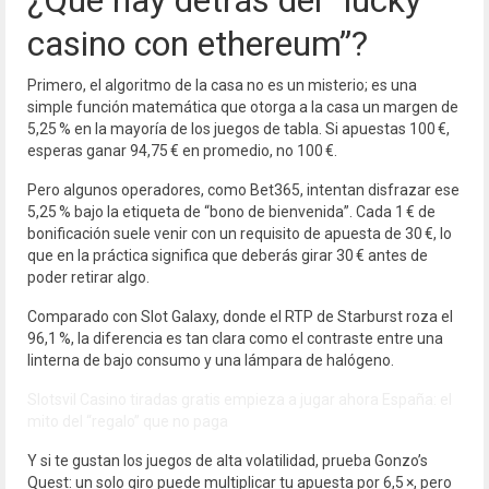
casino con ethereum”?
Primero, el algoritmo de la casa no es un misterio; es una
simple función matemática que otorga a la casa un margen de
5,25 % en la mayoría de los juegos de tabla. Si apuestas 100 €,
esperas ganar 94,75 € en promedio, no 100 €.
Pero algunos operadores, como Bet365, intentan disfrazar ese
5,25 % bajo la etiqueta de “bono de bienvenida”. Cada 1 € de
bonificación suele venir con un requisito de apuesta de 30 €, lo
que en la práctica significa que deberás girar 30 € antes de
poder retirar algo.
Comparado con Slot Galaxy, donde el RTP de Starburst roza el
96,1 %, la diferencia es tan clara como el contraste entre una
linterna de bajo consumo y una lámpara de halógeno.
Slotsvil Casino tiradas gratis empieza a jugar ahora España: el
mito del “regalo” que no paga
Y si te gustan los juegos de alta volatilidad, prueba Gonzo’s
Quest: un solo giro puede multiplicar tu apuesta por 6,5 ×, pero