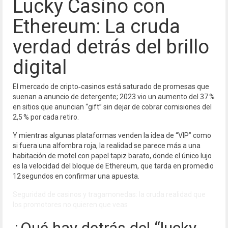
Lucky Casino con
Ethereum: La cruda
verdad detrás del brillo
digital
El mercado de cripto‑casinos está saturado de promesas que
suenan a anuncio de detergente; 2023 vio un aumento del 37 %
en sitios que anuncian “gift” sin dejar de cobrar comisiones del
2,5 % por cada retiro.
Y mientras algunas plataformas venden la idea de “VIP” como
si fuera una alfombra roja, la realidad se parece más a una
habitación de motel con papel tapiz barato, donde el único lujo
es la velocidad del bloque de Ethereum, que tarda en promedio
12 segundos en confirmar una apuesta.
Seguridad de casinos y tragamonedas: la cruda realidad que
los promotores no quieren que veas
¿Qué hay detrás del “lucky