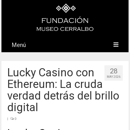
Menú
Actividades
Lucky Casino con
28
Publicaciones
MAY 2026
Ethereum: La cruda
Restauraciones
verdad detrás del brillo
Visitas Privadas
digital
|
0