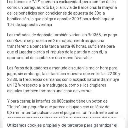
Los bonos de “VIP” suenan a exclusividad, pero son tan útiles
como un paraguas roto bajo la lluvia de Barcelona; la mayoría
de los beneficios son condiciones de apuesta de 30x la
bonificación, lo que obliga a apostar 300 € para desbloquear
10 € de supuesta ventaja.
Los métodos de depósito también varían: en Bet365, un pago
con Bizum se procesa en 2 minutos, mientras que una
transferencia bancaria tarda hasta 48 horas, suficiente para
que el jugador pierda el impulso de la partida y, con él, la
oportunidad de capitalizar una mano favorable.
Los foros de jugadores a menudo discuten la mejor hora para
jugar; sin embargo, la estadística muestra que entre las 22:00 y
23:30, la frecuencia de manos con blackjack natural disminuye
un 12 % respecto a la madrugada, como si los crupieres
digitales también tomaran una copa de vermut.
Y para cerrar, la interfaz de 888casino tiene un botón de
“Retiro” tan pequeño que parece dibujado con un lápiz de
0,3 mm; intentar pulsarlo con el pulgar es tan frustrante como
encontrar una mesa libre en el Raval durante la hora del rush.
Utilizamos cookies propias y de terceros para garantizar el