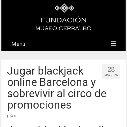
Menú
Actividades
Jugar blackjack
28
Publicaciones
MAY 2026
online Barcelona y
Restauraciones
sobrevivir al circo de
Visitas Privadas
promociones
|
0