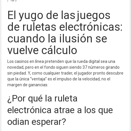
|
0
El yugo de las juegos
de ruletas electrónicas:
cuando la ilusión se
vuelve cálculo
Los casinos en línea pretenden que la rueda digital sea una
novedad, pero en el fondo siguen siendo 37 números girando
sin piedad. Y, como cualquier trader, el jugador pronto descubre
que la única “ventaja” es el impulso de la velocidad, no el
margen de ganancias.
¿Por qué la ruleta
electrónica atrae a los que
odian esperar?