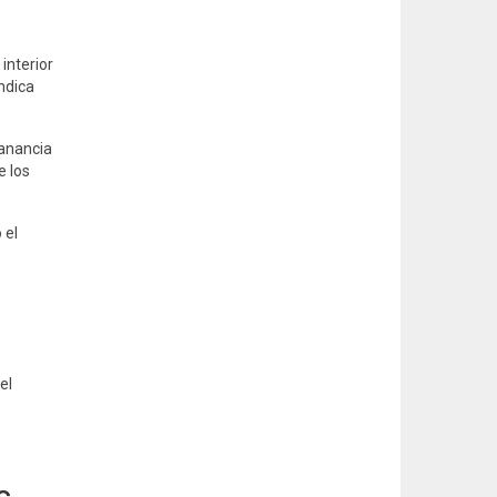
interior
ndica
ganancia
e los
 el
el
s