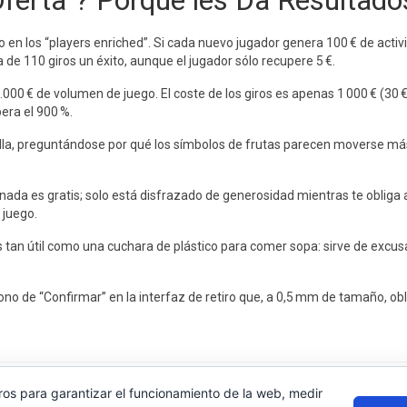
no en los “players enriched”. Si cada nuevo jugador genera 100 € de activ
de 110 giros un éxito, aunque el jugador sólo recupere 5 €.
.000 € de volumen de juego. El coste de los giros es apenas 1 000 € (30 
era el 900 %.
alla, preguntándose por qué los símbolos de frutas parecen moverse má
, nada es gratis; solo está disfrazado de generosidad mientras te obliga 
 juego.
s tan útil como una cuchara de plástico para comer sopa: sirve de excus
no de “Confirmar” en la interfaz de retiro que, a 0,5 mm de tamaño, obl
ros para garantizar el funcionamiento de la web, medir