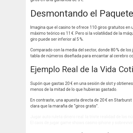
Desmontando el Paquete 
Imagina que el casino te ofrece 110 giros gratuitos en u
máximo teórico es 11 €. Pero si la volatilidad de la má
giro puede ser inferior al 5 %.
Comparado con la media del sector, donde 80 % de los j
tabla de números diseñada para encantar al cerebro con l
Ejemplo Real de la Vida Cot
Supón que gastas 20 € en una sesión de slot y obtienes 
menos de la mitad de lo que hubieras gastado.
En contraste, una apuesta directa de 20 € en Starburst
clara que la maraña de “giros gratis”.
Jugar auto ruleta dinero real: la triste realidad de los
El caos de jugar game shows casino iphone y sobrevivir 