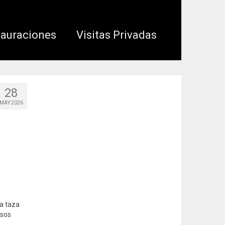
tauraciones
Visitas Privadas
28
MAY 2026
na taza
esos