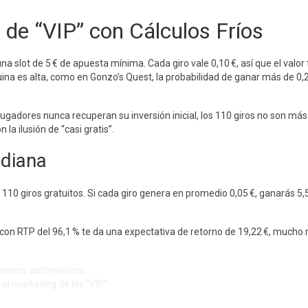
de “VIP” con Cálculos Fríos
na slot de 5 € de apuesta mínima. Cada giro vale 0,10 €, así que el valor 
quina es alta, como en Gonzo’s Quest, la probabilidad de ganar más de 0,
ugadores nunca recuperan su inversión inicial, los 110 giros no son má
a ilusión de “casi gratis”.
idiana
110 giros gratuitos. Si cada giro genera en promedio 0,05 €, ganarás 5,
 con RTP del 96,1 % te da una expectativa de retorno de 19,22 €, mucho
 números automáticos
al marketing de los “VIP”