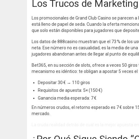
Los Trucos de Marketing
Los promocionales de Grand Club Casino se parecen a la 
está lleno de papel de seda. Cuando la oferta menciona
que solo están disponibles para jugadores que deposite
Los datos de 888casino muestran que el 73 % de los us
neta. Ese número no es casualidad; es la media de una 
jugadores abandonan antes de llegar al punto de equilib
Bet365, en su sección de slots, ofrece a veces 50 giros 
mecanismo es idéntico: te obligan a apostar 5 veces el 
Depositar 30 € → 110 giros
Requisitos de apuesta: 5× (150 €)
Ganancia media esperada: 7 €
En números crudos, el retorno esperado es 7 € sobre 15
mercado.
La cruda realidad detrás de cual es la mejor apuesta en
¿Por Qué Sigue Siendo “O