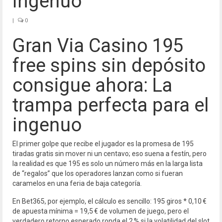
ingenuo
|
0
Gran Via Casino 195
free spins sin depósito
consigue ahora: La
trampa perfecta para el
ingenuo
El primer golpe que recibe el jugador es la promesa de 195
tiradas gratis sin mover ni un centavo; eso suena a festín, pero
la realidad es que 195 es solo un número más en la larga lista
de “regalos” que los operadores lanzan como si fueran
caramelos en una feria de baja categoría.
En Bet365, por ejemplo, el cálculo es sencillo: 195 giros * 0,10 €
de apuesta mínima = 19,5 € de volumen de juego, pero el
verdadero retorno esperado ronda el 2 % si la volatilidad del slot