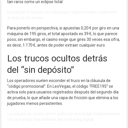
tan raros como un eclipse total.
Descargar emulador de máquinas tragamonedas y sobrevivir
al circo de los bonos
Para ponerlo en perspectiva, si apuestas 0,20 € por giro en una
máquina de 195 giros, el total apostado es 39 €, lo que parece
poco; sin embargo, el casino exige que gires 30 veces esa cifra,
es decir, 1.170 €, antes de poder extraer cualquier euro.
Los trucos ocultos detrás
del “sin depósito”
Los operadores suelen esconder el truco en la cláusula de
“código promocional”. En LeoVegas, el código “FREE195” se
activa solo para usuarios registrados después del segundo día
de prueba, lo que añade una capa de fricción que elimina a los
jugadores menos persistentes.
Los juegos de casino online gratis sin descargar tragamonedas
son la trampa más brillante del marketing digital