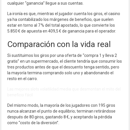
cualquier “ganancia” llegue a sus cuentas.
La ironía es que, mientras el jugador cuenta los giros, el casino
ya ha contabilizado los márgenes de beneficio, que suelen
estar en torno al 7 % del total apostado, lo que convierte los
5.850 € de apuesta en 409,5 € de ganancia para el operador.
Comparación con la vida real
Si sustituimos los giros por una oferta de “compra 1 y lleva 2
gratis” en un supermercado, el cliente tendría que consumir los
tres productos antes de que el descuento tenga sentido, pero
la mayoría termina comprando solo uno y abandonando el
resto en el carro.
Las mejores slots volatilidad media que desmontan el mito del
beneficio fácil
Del mismo modo, la mayoría de los jugadores con 195 giros
nunca alcanzan el punto de equilibrio; terminan retirándose
después de 80 giros, gastando 8 €, y aceptando la pérdida
como “costo de la diversión”.