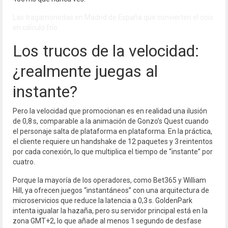
Las tragamonedas en Madrid de España que convierten el ocio
en cálculo frío
Los trucos de la velocidad:
¿realmente juegas al
instante?
Pero la velocidad que promocionan es en realidad una ilusión
de 0,8 s, comparable a la animación de Gonzo’s Quest cuando
el personaje salta de plataforma en plataforma. En la práctica,
el cliente requiere un handshake de 12 paquetes y 3 reintentos
por cada conexión, lo que multiplica el tiempo de “instante” por
cuatro.
Porque la mayoría de los operadores, como Bet365 y William
Hill, ya ofrecen juegos “instantáneos” con una arquitectura de
microservicios que reduce la latencia a 0,3 s. GoldenPark
intenta igualar la hazaña, pero su servidor principal está en la
zona GMT+2, lo que añade al menos 1 segundo de desfase