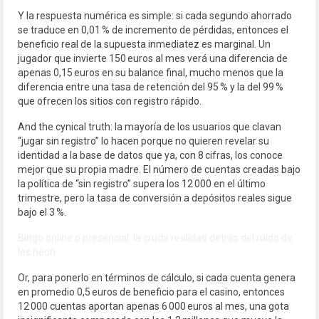
Y la respuesta numérica es simple: si cada segundo ahorrado
se traduce en 0,01 % de incremento de pérdidas, entonces el
beneficio real de la supuesta inmediatez es marginal. Un
jugador que invierte 150 euros al mes verá una diferencia de
apenas 0,15 euros en su balance final, mucho menos que la
diferencia entre una tasa de retención del 95 % y la del 99 %
que ofrecen los sitios con registro rápido.
And the cynical truth: la mayoría de los usuarios que clavan
“jugar sin registro” lo hacen porque no quieren revelar su
identidad a la base de datos que ya, con 8 cifras, los conoce
mejor que su propia madre. El número de cuentas creadas bajo
la política de “sin registro” supera los 12 000 en el último
trimestre, pero la tasa de conversión a depósitos reales sigue
bajo el 3 %.
Bingo online o presencial: la cruda realidad detrás del ruido de
los neón
Or, para ponerlo en términos de cálculo, si cada cuenta genera
en promedio 0,5 euros de beneficio para el casino, entonces
12 000 cuentas aportan apenas 6 000 euros al mes, una gota