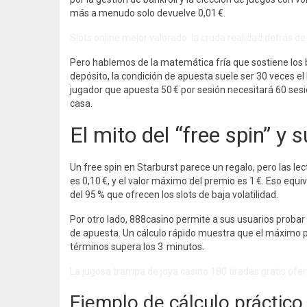
más a menudo solo devuelve 0,01 €.
Slots online mejor valorado: la cruda realidad detrás de
Pero hablemos de la matemática fría que sostiene los b
depósito, la condición de apuesta suele ser 30 veces el 
jugador que apuesta 50 € por sesión necesitará 60 sesion
casa.
El mito del “free spin” y
Un free spin en Starburst parece un regalo, pero las le
es 0,10 €, y el valor máximo del premio es 1 €. Eso equ
del 95 % que ofrecen los slots de baja volatilidad.
Por otro lado, 888casino permite a sus usuarios probar 
de apuesta. Un cálculo rápido muestra que el máximo po
términos supera los 3 minutos.
La jugosa trampa de joya casino 180 tiradas gratis ofer
Ejemplo de cálculo práctico