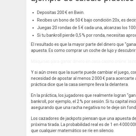
Depositas 200 € en Bwin.
Recibes un bono de 50 € bajo condición 20x, es decir
Juegas 20 rondas de 5 € cada una, alcanzas los 100 
Si tu bankroll pierde 0,5 % por ronda, necesitas ap
El resultado es que la mayor parte del dinero que “gan
apuesta. Es como comprar un coche de lujo y descubri
Máquinas para ganar dinero en casa casino online: la m
Y si aún crees que la suerte puede cambiar el juego, co
necesidad de apostar al menos 2 000 € para acercarte a 
práctica dice que la casa siempre lleva la delantera.
En la práctica, los jugadores que realmente logran “gan
bankroll, por ejemplo, el 2 % por sesión. Si tu capital in
asegurando que una racha negativa no te deje sin fond
Los cazadores de jackpots piensan que una apuesta de 
próxima tirada. La probabilidad real es de 1 en 4 000 00
que cualquier matemático se ríe en silencio.