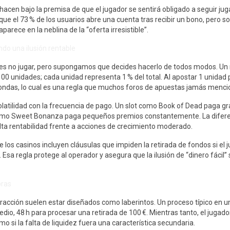
hacen bajo la premisa de que el jugador se sentirá obligado a seguir ju
e el 73 % de los usuarios abre una cuenta tras recibir un bono, pero sol
arece en la neblina de la “oferta irresistible”.
ndo una ilusión rentable
ro” es no jugar, pero supongamos que decides hacerlo de todos modos. U
100 unidades; cada unidad representa 1 % del total. Al apostar 1 unidad p
 rondas, lo cual es una regla que muchos foros de apuestas jamás menci
volatilidad con la frecuencia de pago. Un slot como Book of Dead paga g
como Sweet Bonanza paga pequeños premios constantemente. La difere
lta rentabilidad frente a acciones de crecimiento moderado.
 los casinos incluyen cláusulas que impiden la retirada de fondos si el 
sa regla protege al operador y asegura que la ilusión de “dinero fácil” 
bras
tracción suelen estar diseñados como laberintos. Un proceso típico en u
edio, 48 h para procesar una retirada de 100 €. Mientras tanto, el jugado
mo si la falta de liquidez fuera una característica secundaria.