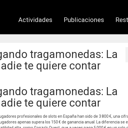
Actividades
Publicaciones
Res
ugando tragamonedas: La
adie te quiere contar
ugando tragamonedas: La
adie te quiere contar
jugadores profesionales de slots en España han sido de 3 800 €, una cifr
ugadores apenas supera los 150 € de ganancia anual. La diferencia se e
olatilidad alta, como Gonzo’s Quest, que a veces paga 5 000 € en un solo g