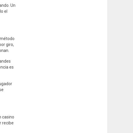
gando. Un
o el
n método
or giro,
onan.
randes
ncia es
jugador
se
n casino
r recibe