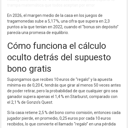
trampa matemática que todos aceptan por error
En 2026, el margen medio de la casa en los juegos de
tragamonedas sube a 5,17 %, una cifra que supera en 2,3
puntos a la que tenían en 2022, cuando el “bonus sin depósito”
parecía una promesa de equilibrio.
Cómo funciona el cálculo
oculto detrás del supuesto
bono gratis
Supongamos que recibes 10 euros de “regalo” y la apuesta
mínima es de 0,20 €, tendrás que girar al menos 50 veces antes
de poder retirar, pero la probabilidad de que cualquier giro sea
ganador supera apenas el 1,4 % en Starburst, comparado con
el 2,1 % de Gonzo’s Quest.
Si la casa retiene 2,5 % del bono como comisión, entonces cada
jugador pierde, en promedio, 0,25 euros por cada 10 euros
recibidos, lo que convierte el llamado “regalo” en una pérdida