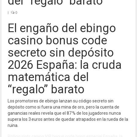
del “regalo” barato
|
0
El engaño del ebingo
casino bonus code
secreto sin depósito
2026 España: la cruda
matemática del
“regalo” barato
Los promotores de ebingo lanzan su código secreto sin
depósito como si fuera una mina de oro, pero la cuenta de
ganancias reales revela que el 87 % de los jugadores nunca
supera los 3 euros antes de quedar atrapados en la rueda de la
ruina.
Rolling slots casino VIP bonus code bono especial España: la