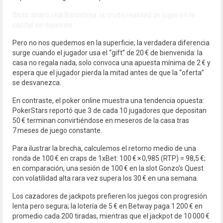
Slots dinero real Barcelona: la cruda realidad de jugar en la
capital sin ilusiones
Pero no nos quedemos en la superficie; la verdadera diferencia
surge cuando el jugador usa el “gift” de 20 € de bienvenida: la
casa no regala nada, solo convoca una apuesta mínima de 2 € y
espera que el jugador pierda la mitad antes de que la “oferta”
se desvanezca.
En contraste, el poker online muestra una tendencia opuesta:
PokerStars reportó que 3 de cada 10 jugadores que depositan
50 € terminan convirtiéndose en meseros de la casa tras
7 meses de juego constante.
Para ilustrar la brecha, calculemos el retorno medio de una
ronda de 100 € en craps de 1xBet: 100 € × 0,985 (RTP) = 98,5 €;
en comparación, una sesión de 100 € en la slot Gonzo’s Quest
con volatilidad alta rara vez supera los 30 € en una semana.
Los cazadores de jackpots prefieren los juegos con progresión
lenta pero segura; la lotería de 5 € en Betway paga 1 200 € en
promedio cada 200 tiradas, mientras que el jackpot de 10 000 €