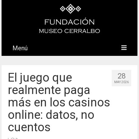
Menú
Actividades
El juego que
28
Publicaciones
MAY 2026
realmente paga
Restauraciones
más en los casinos
Visitas Privadas
online: datos, no
cuentos