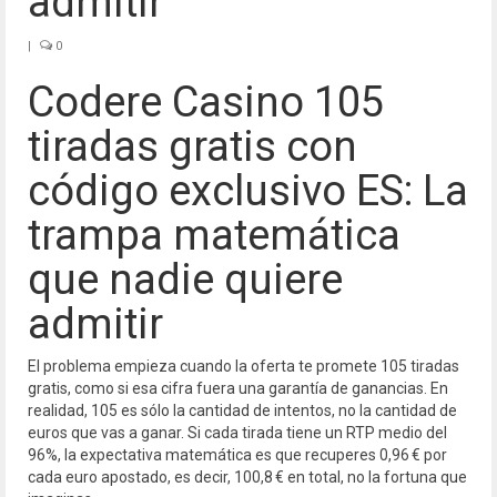
admitir
|
0
Codere Casino 105
tiradas gratis con
código exclusivo ES: La
trampa matemática
que nadie quiere
admitir
El problema empieza cuando la oferta te promete 105 tiradas
gratis, como si esa cifra fuera una garantía de ganancias. En
realidad, 105 es sólo la cantidad de intentos, no la cantidad de
euros que vas a ganar. Si cada tirada tiene un RTP medio del
96%, la expectativa matemática es que recuperes 0,96 € por
cada euro apostado, es decir, 100,8 € en total, no la fortuna que