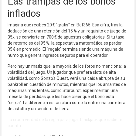
Las trampas de los bonos
inflados
Imagina que recibes 20 € “gratis” en Bet365. Esa cifra, tras la
deducción de una retención del 15 % y un requisito de juego de
35x, se convierte en 700 € de apuestas obligatorias. Si tu tasa
de retorno es del 95 %, la expectativa matemática es perder
35 € en promedio. El “regalo” termina siendo una máquina de
humo que genera ingresos seguros para el operador.
Pero hay un matiz que la mayoría de los foros no menciona: la
volatilidad del juego. Un jugador que prefiera slots de alta
volatilidad, como Gonzo’s Quest, verá una caída abrupta de su
bankroll en cuestión de minutos, mientras que los amantes de
máquinas más lentas, como Starburst, experimentan una
meseta de pérdidas que les hace creer que el bono está
“cerca”. La diferencia es tan clara como la entre una carretera
de asfalto y un sendero de tierra.
La cruda verdad de la regla para jugar blackjack que nadie te
cuenta