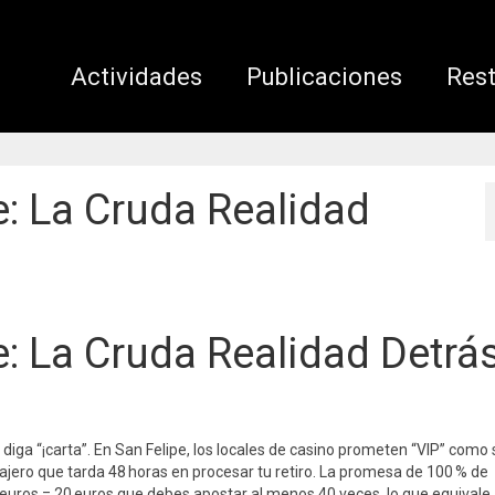
Actividades
Publicaciones
Res
e: La Cruda Realidad
e: La Cruda Realidad Detrá
 diga “¡carta”. En San Felipe, los locales de casino prometen “VIP” como 
 cajero que tarda 48 horas en procesar tu retiro. La promesa de 100 % de
 euros = 20 euros que debes apostar al menos 40 veces, lo que equivale