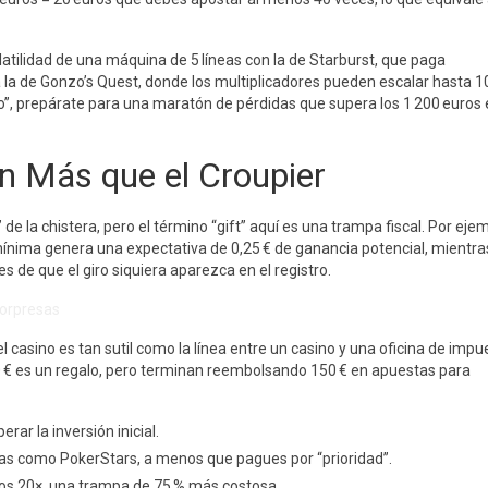
tilidad de una máquina de 5 líneas con la de Starburst, que paga
a de Gonzo’s Quest, donde los multiplicadores pueden escalar hasta 10
ido”, prepárate para una maratón de pérdidas que supera los 1 200 euros
 Más que el Croupier
de la chistera, pero el término “gift” aquí es una trampa fiscal. Por eje
ínima genera una expectativa de 0,25 € de ganancia potencial, mientra
de que el giro siquiera aparezca en el registro.
Sorpresas
del casino es tan sutil como la línea entre un casino y una oficina de impu
0 € es un regalo, pero terminan reembolsando 150 € en apuestas para
rar la inversión inicial.
mas como PokerStars, a menos que pagues por “prioridad”.
dos 20×, una trampa de 75 % más costosa.