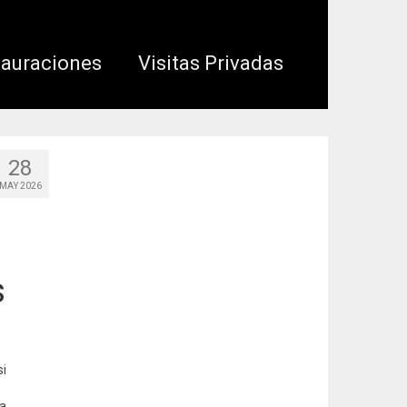
tauraciones
Visitas Privadas
28
MAY 2026
s
si
 a