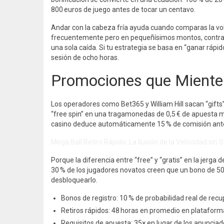
800 euros de juego antes de tocar un centavo.
Andar con la cabeza fría ayuda cuando comparas la vola
frecuentemente pero en pequeñísimos montos, contra l
una sola caída. Si tu estrategia se basa en “ganar ráp
sesión de ocho horas.
Promociones que Mienten
Los operadores como Bet365 y William Hill sacan “gifts” 
“free spin” en una tragamonedas de 0,5 € de apuesta m
casino deduce automáticamente 15 % de comisión antes 
Mega Ball Retiro Rápido: La Ilusión de la Velocidad sin 
Porque la diferencia entre “free” y “gratis” en la jerga 
30 % de los jugadores novatos creen que un bono de 5
desbloquearlo.
Bonos de registro: 10 % de probabilidad real de recupe
Retiros rápidos: 48 horas en promedio en platafor
Requisitos de apuesta: 35× en lugar de los anuncia