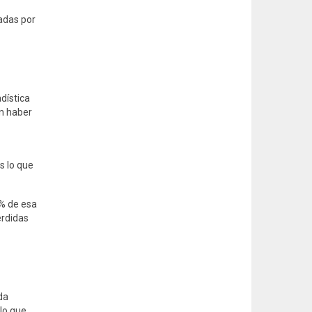
sadas por
dística
en haber
s lo que
 % de esa
érdidas
da
 lo que