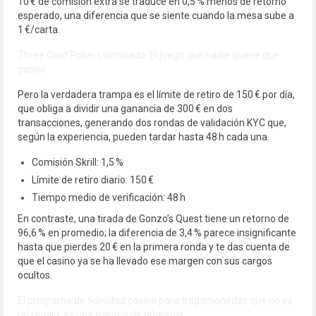
10 € de comisión extra se traduce en 0,5 % menos de retorno
esperado, una diferencia que se siente cuando la mesa sube a
1 €/carta.
Three Card Poker Licenciado: El juego que nadie quiere que
ganes
Pero la verdadera trampa es el límite de retiro de 150 € por día,
que obliga a dividir una ganancia de 300 € en dos
transacciones, generando dos rondas de validación KYC que,
según la experiencia, pueden tardar hasta 48 h cada una.
Comisión Skrill: 1,5 %
Límite de retiro diario: 150 €
Tiempo medio de verificación: 48 h
En contraste, una tirada de Gonzo’s Quest tiene un retorno de
96,6 % en promedio; la diferencia de 3,4 % parece insignificante
hasta que pierdes 20 € en la primera ronda y te das cuenta de
que el casino ya se ha llevado ese margen con sus cargos
ocultos.
El programa de fidelidad casino para tragamonedas que no es
un regalo, es una trampa de números