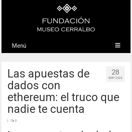
Menú
Actividades
Las apuestas de
28
Publicaciones
MAY 2026
dados con
Restauraciones
ethereum: el truco que
Visitas Privadas
nadie te cuenta
|
0