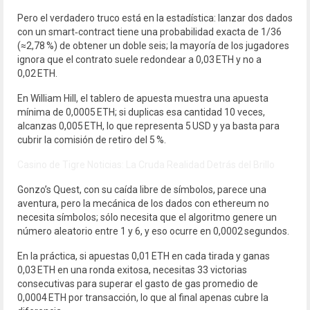
Pero el verdadero truco está en la estadística: lanzar dos dados
con un smart‑contract tiene una probabilidad exacta de 1/36
(≈2,78 %) de obtener un doble seis; la mayoría de los jugadores
ignora que el contrato suele redondear a 0,03 ETH y no a
0,02 ETH.
En William Hill, el tablero de apuesta muestra una apuesta
mínima de 0,0005 ETH; si duplicas esa cantidad 10 veces,
alcanzas 0,005 ETH, lo que representa 5 USD y ya basta para
cubrir la comisión de retiro del 5 %.
Casino de Tigre Noticias: La Cruda Realidad Detrás del Brillo
Gonzo’s Quest, con su caída libre de símbolos, parece una
aventura, pero la mecánica de los dados con ethereum no
necesita símbolos; sólo necesita que el algoritmo genere un
número aleatorio entre 1 y 6, y eso ocurre en 0,0002 segundos.
En la práctica, si apuestas 0,01 ETH en cada tirada y ganas
0,03 ETH en una ronda exitosa, necesitas 33 victorias
consecutivas para superar el gasto de gas promedio de
0,0004 ETH por transacción, lo que al final apenas cubre la